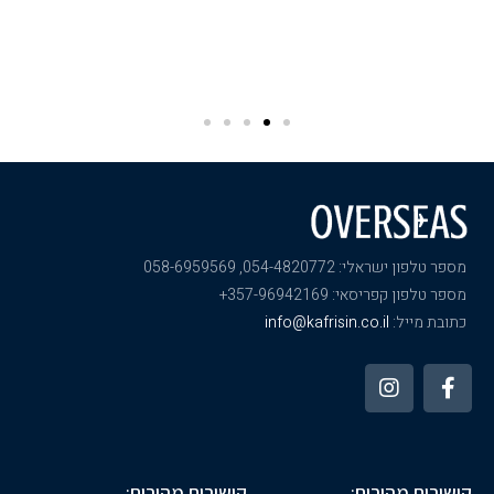
מספר טלפון ישראלי: 054-4820772, 058-6959569
מספר טלפון קפריסאי: 357-96942169+
כתובת מייל:
info@kafrisin.co.il
קישורים מהירים:
קישורים מהירים: