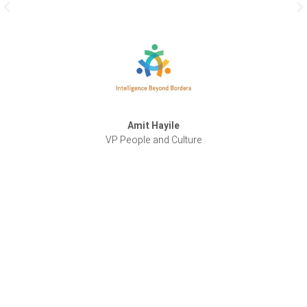
ת
,
מו
ל
 על
חד
רה
Amit Hayile
ת
VP People and Culture
ד