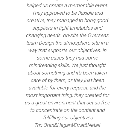
שה
helped us create a memorable event.
וב
They approved to be flexible and
ו
creative, they managed to bring good
ה
suppliers in tight timetables and
א
לות
changing needs. on-site the Overseas
לעו
גון
team Design the atmosphere site in a
ל
ל
way that supports our objectives. in
המת
ל
some cases they had some
מא
גם
mindreading skills, We just thought
נ
ד
about something and it's been taken
סיז
care of by them, or they just been
available for every request. and the
ופש
most important thing, they created for
us a great environment that set us free
כל
to concentrate on the content and
ן
fulfilling our objectives.
ו
Tnx Oran&Hagar&Efrat&Netali
די