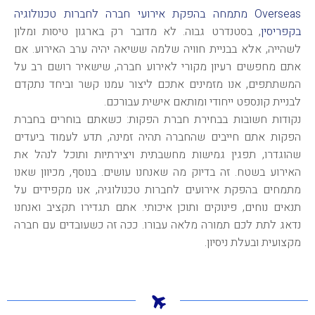
Overseas מתמחה בהפקת אירועי חברה לחברות טכנולוגיה
בקפריסין
, בסטנדרט גבוה. לא מדובר רק בארגון טיסות ומלון
לשהייה, אלא בבניית חוויה שלמה ששיאה יהיה ערב האירוע. אם
אתם מחפשים רעיון מקורי לאירוע חברה, שישאיר רושם רב על
המשתתפים, אנו מזמינים אתכם ליצור עמנו קשר וביחד נתקדם
לבניית קונספט ייחודי ומותאם אישית עבורכם.
נקודות חשובות בבחירת חברת הפקות: כשאתם בוחרים בחברת
הפקות אתם חייבים שהחברה תהיה זמינה, תדע לעמוד ביעדים
שהוגדרו, תפגין גמישות מחשבתית ויצירתיות ותוכל לנהל את
האירוע בשטח. זה בדיוק מה שאנחנו עושים. בנוסף, מכיוון שאנו
מתמחים בהפקת אירועים לחברות טכנולוגיה, אנו מקפידים על
תנאים נוחים, פינוקים ותוכן איכותי. אתם תגדירו תקציב ואנחנו
נדאג לתת לכם תמורה מלאה עבורו. ככה זה כשעובדים עם חברה
מקצועית ובעלת ניסיון.