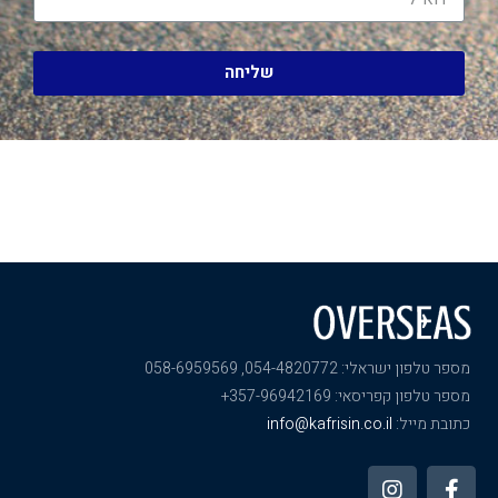
שליחה
מספר טלפון ישראלי: 054-4820772, 058-6959569
מספר טלפון קפריסאי: 357-96942169+
כתובת מייל:
info@kafrisin.co.il