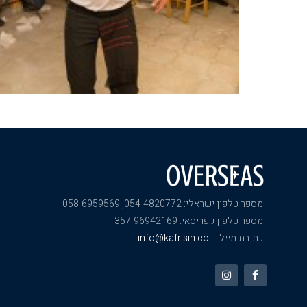
מספר טלפון ישראלי: 054-4820772, 058-6959569
מספר טלפון קפריסאי: 357-96942169+
כתובת מייל:
info@kafrisin.co.il